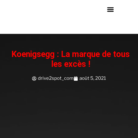
Koenigsegg : La marque de tous
les excès !
drive2spot_com
août 5, 2021