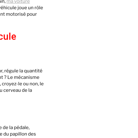
ain,
ma voiture
véhicule joue un rôle
ent motorisé pour
cule
r, régule la quantité
nant ? Le mécanisme
 croyez-le ou non, le
u cerveau de la
e de la pédale,
e du papillon des