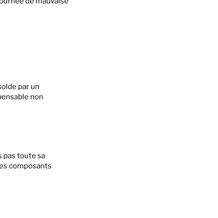
 journée de mauvaise
solde par un
spensable non
s pas toute sa
 ces composants