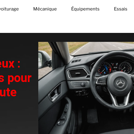
oiturage
Mécanique
Équipements
Essais
ux :
s pour
oute