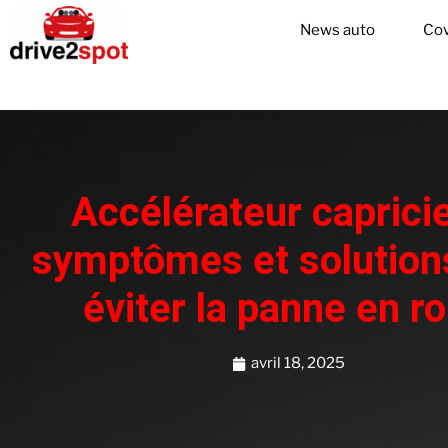
News auto
Cov
Accélérateur capricie
symptômes et solution
éviter la panne en r
avril 18, 2025