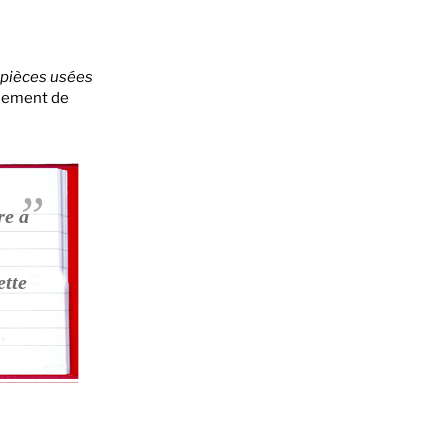
 pièces usées
ulement de
re a
ette