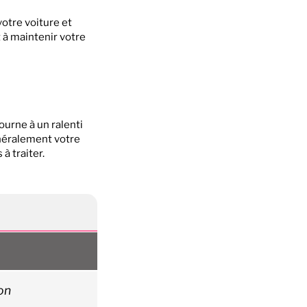
otre voiture et
t à maintenir votre
ourne à un ralenti
généralement votre
à traiter.
on