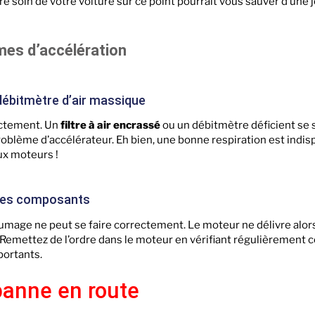
e soin de votre voiture sur ce point pourrait vous sauver d’une
mes d’accélération
u débitmètre d’air massique
ectement. Un
filtre à air encrassé
ou un débitmètre déficient se 
problème d’accélérateur. Eh bien, une bonne respiration est indi
ux moteurs !
tres composants
lumage ne peut se faire correctement. Le moteur ne délivre alor
 Remettez de l’ordre dans le moteur en vérifiant régulièrement
portants.
 panne en route