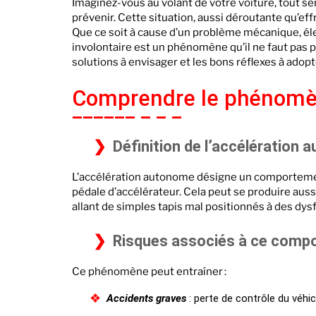
Imaginez-vous au volant de votre voiture, tout se
Pourquoi ma ma voit
prévenir. Cette situation, aussi déroutante qu’ef
Mon véhicule accél
Que ce soit à cause d’un problème mécanique, éle
involontaire est un phénomène qu’il ne faut pas pr
Froid et accélérati
solutions à envisager et les bons réflexes à ado
Freiner face à une v
Comprendre le phénomèn
Solutions DIY avan
Prévention et entre
Définition de l’accélération
L’accélération autonome désigne un comportemen
pédale d’accélérateur. Cela peut se produire aus
allant de simples tapis mal positionnés à des d
Risques associés à ce comp
Ce phénomène peut entraîner :
Accidents graves
: perte de contrôle du véhicu