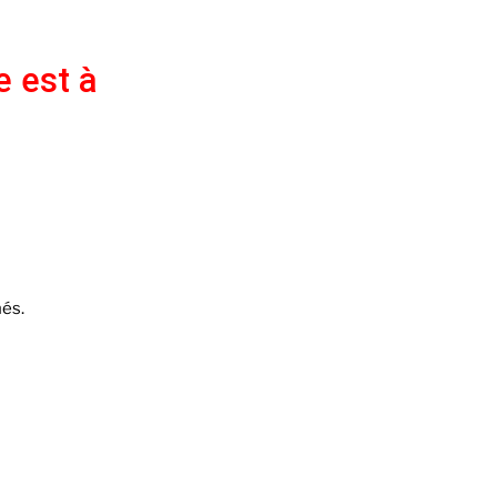
e est à
és.