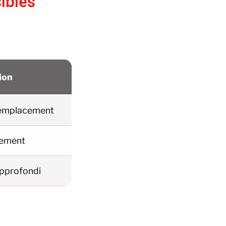
ibles
ion
remplacement
ement
approfondi