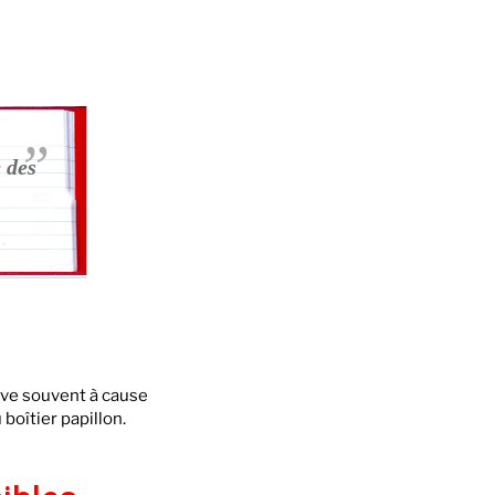
 des
ive souvent à cause
oîtier papillon.