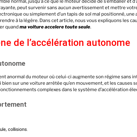
mble normal, jusqu’à ce que le moteur décide de s’emballer et d
ure accelere toute seule alors qu’elle est à l’arrêt ?
frayante, peut survenir sans aucun avertissement et mettre votr
ère en première : explications
ctronique ou simplement d’un tapis de sol mal positionné, une 
endre à la légère. Dans cet article, nous vous expliquons les ca
on autonome : un lien possible ?
pter quand
ma voiture accelere toute seule
.
oiture qui accélère seule : les réflexes à adopter
e de l’accélération autonome
t de consulter un professionnel
tien pour éviter les accélérations non désirées
 autonome
t anormal du moteur où celui-ci augmente son régime sans int
si bien sur une voiture arrêtée qu’en mouvement, et les causes
ysfonctionnements complexes dans le système d’accélération éle
ortement
le, collisions.