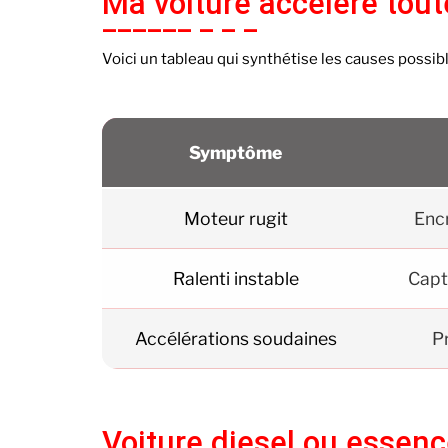
Ma voiture accelere tout
Voici un tableau qui synthétise les causes possibl
Symptôme
Moteur rugit
Encr
Ralenti instable
Capt
Accélérations soudaines
P
Voiture diesel ou essence