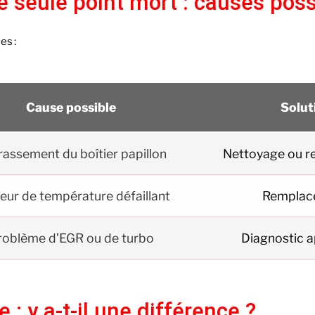
e seule point mort : causes poss
es :
Cause possible
Solut
assement du boîtier papillon
Nettoyage ou 
eur de température défaillant
Remplac
roblème d’EGR ou de turbo
Diagnostic 
 : y a-t-il une différence ?