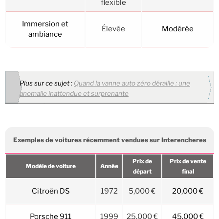
flexible
Immersion et
Élevée
Modérée
ambiance
Plus sur ce sujet :
Quand la vanne auto zéro déraille : une
anomalie inattendue et surprenante
Exemples de voitures récemment vendues sur Interencheres
Prix de
Prix de vente
Modèle de voiture
Année
départ
final
Citroën DS
1972
5,000 €
20,000 €
Porsche 911
1999
25,000 €
45,000 €