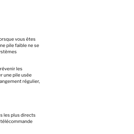
lorsque vous êtes
ne pile faible ne se
systèmes
révenir les
er une pile usée
hangement régulier,
 les plus directs
 la télécommande