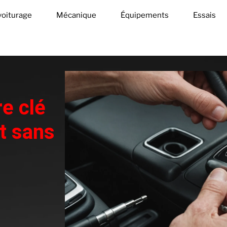
oiturage
Mécanique
Équipements
Essais
re clé
t sans