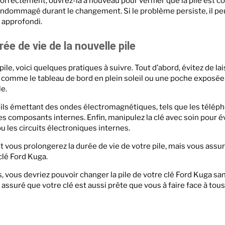
 correctement, ouvrez-la à nouveau pour vérifier que la pile est 
endommagé durant le changement. Si le problème persiste, il pe
 approfondi.
ée de vie de la nouvelle pile
ile, voici quelques pratiques à suivre. Tout d’abord, évitez de la
omme le tableau de bord en plein soleil ou une poche exposée a
le.
eils émettant des ondes électromagnétiques, tels que les télép
es composants internes. Enfin, manipulez la clé avec soin pour é
 les circuits électroniques internes.
vous prolongerez la durée de vie de votre pile, mais vous assur
clé Ford Kuga.
 vous devriez pouvoir changer la pile de votre clé Ford Kuga sa
z assuré que votre clé est aussi prête que vous à faire face à tou