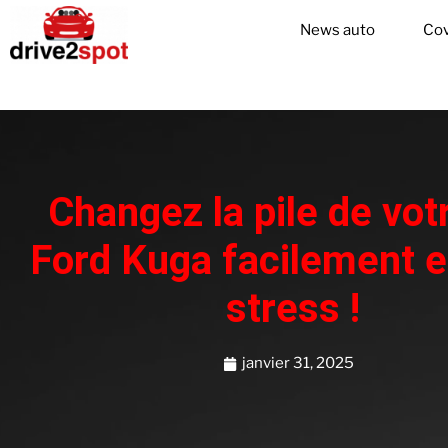
News auto
Cov
Changez la pile de vot
Ford Kuga facilement e
stress !
janvier 31, 2025