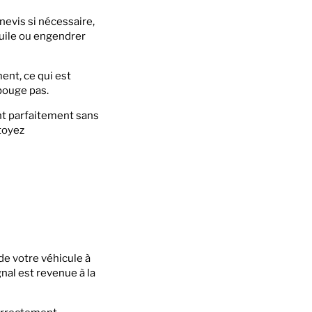
rnevis si nécessaire,
huile ou engendrer
ment, ce qui est
 bouge pas.
nt parfaitement sans
ttoyez
de votre véhicule à
nal est revenue à la