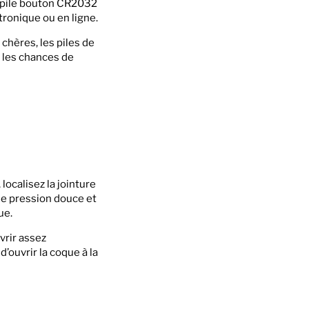
ne pile bouton CR2032
ronique ou en ligne.
chères, les piles de
 les chances de
localisez la jointure
une pression douce et
ue.
vrir assez
’ouvrir la coque à la