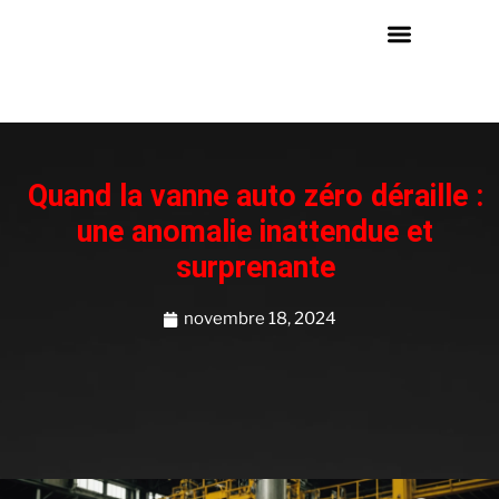
Quand la vanne auto zéro déraille :
une anomalie inattendue et
surprenante
novembre 18, 2024