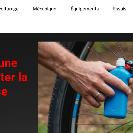
oiturage
Mécanique
Équipements
Essais
 une
ter la
se