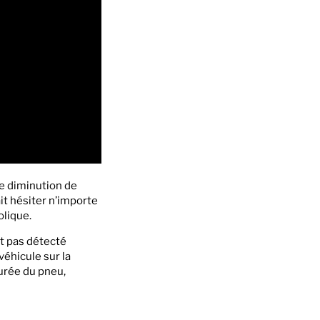
ne diminution de
it hésiter n’importe
olique.
nt pas détecté
véhicule sur la
urée du pneu,