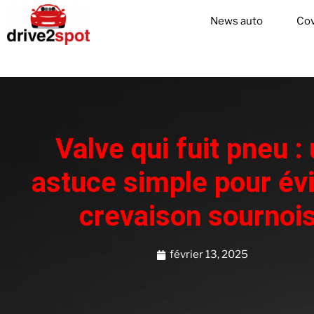
News auto
Cov
Valve qui fuit pneu :
astuce simple pour évi
crevaison sournoi
février 13, 2025