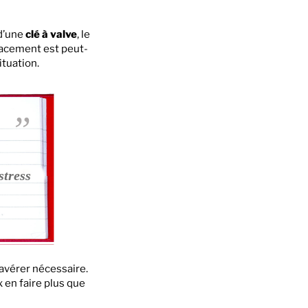
 d’une
clé à valve
, le
placement est peut-
ituation.
stress
avérer nécessaire.
x en faire plus que