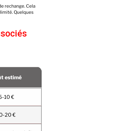
 de rechange. Cela
 limité. Quelques
ssociés
t estimé
5-10 €
0-20 €