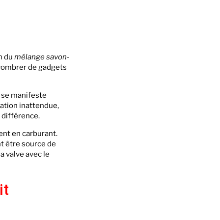
on du
mélange savon-
’encombrer de gadgets
a se manifeste
ation inattendue,
 différence.
ent en carburant.
t être source de
a valve avec le
it