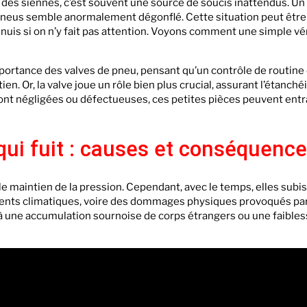
des siennes, c’est souvent une source de soucis inattendus. Un
os pneus semble anormalement dégonflé. Cette situation peut être
nnuis si on n’y fait pas attention. Voyons comment une simple vér
mportance des valves de pneu, pensant qu’un contrôle de routine
n. Or, la valve joue un rôle bien plus crucial, assurant l’étanché
 sont négligées ou défectueuses, ces petites pièces peuvent entr
qui fuit : causes et conséquenc
le maintien de la pression. Cependant, avec le temps, elles sub
ments climatiques, voire des dommages physiques provoqués pa
û à une accumulation sournoise de corps étrangers ou une faible