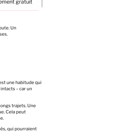
ement gratuit
oute. Un
ses.
est une habitude qui
 intacts – car un
longs trajets. Une
e. Cela peut
e.
és, qui pourraient