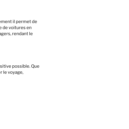
ement il permet de
e de voitures en
agers, rendant le
sitive possible. Que
er le voyage,