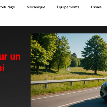
oiturage
Mécanique
Équipements
Essais
ur un
i