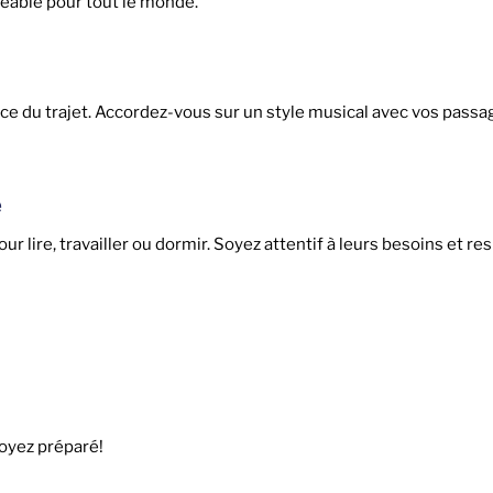
réable pour tout le monde.
e du trajet. Accordez-vous sur un style musical avec vos passa
e
r lire, travailler ou dormir. Soyez attentif à leurs besoins et re
oyez préparé!