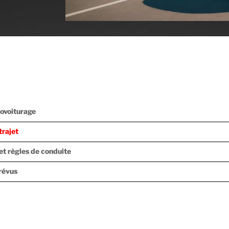
covoiturage
trajet
t règles de conduite
révus