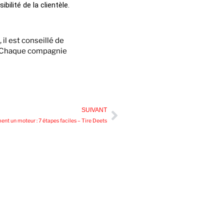
ilité de la clientèle.
il est conseillé de
r. Chaque compagnie
SUIVANT
nt un moteur : 7 étapes faciles – Tire Deets