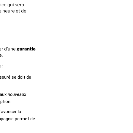
nce qui sera
e heure et de
ier d’une
garantie
e.
 :
assuré se doit de
 aux
nouveaux
ption.
avoriser la
ompagnie permet de