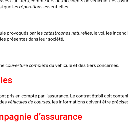
usés
à un tiers, comme lors des accidents de véhicule. Les ass
nsi que les
réparations
essentielles.
ule provoqués par les
catastrophes naturelles
, le vol, les incend
ies présentes dans leur société.
une
couverture complète
du véhicule et des tiers concernés.
ies
nt pris en compte par l’assurance. Le contrat établi doit conteni
 des
véhicules de courses
, les informations doivent être précise
ompagnie d’assurance