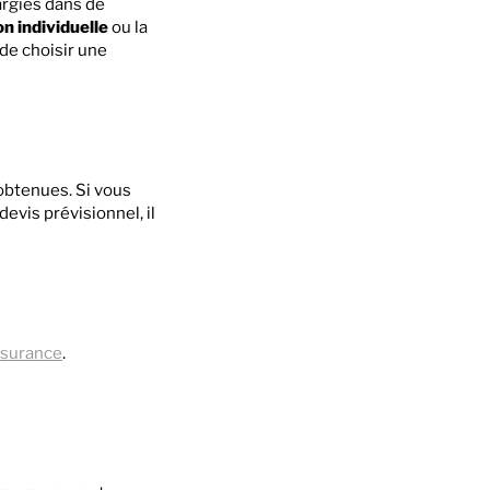
largies dans de
n individuelle
ou la
 de choisir une
btenues. Si vous
evis prévisionnel, il
ssurance
.