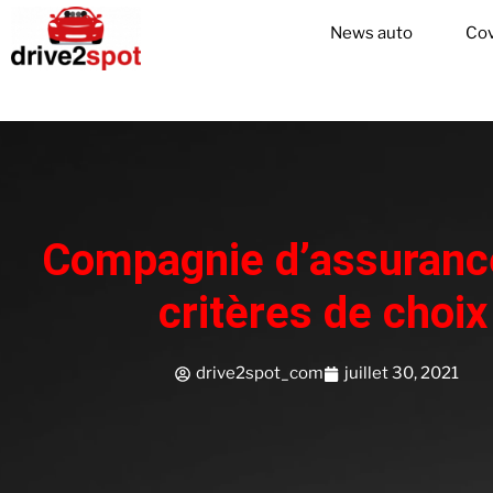
News auto
Cov
Compagnie d’assurance
critères de choix
drive2spot_com
juillet 30, 2021