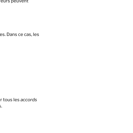
ureurs peuvent
ies. Dans ce cas, les
r tous les
accords
s.