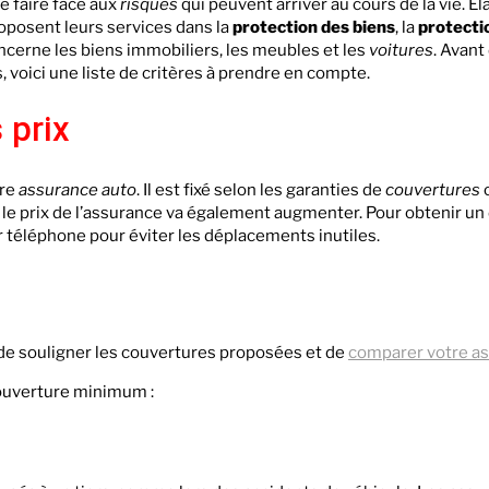
e faire face aux
risques
qui peuvent arriver au cours de la vie. É
posent leurs services dans la
protection des biens
, la
protectio
oncerne les biens immobiliers, les meubles et les
voitures
. Avant
, voici une liste de critères à prendre en compte.
 prix
tre
assurance auto
. Il est fixé selon les garanties de
couvertures
o
 le prix de l’assurance va également augmenter. Pour obtenir un d
r téléphone pour éviter les déplacements inutiles.
 de souligner les couvertures proposées et de
comparer votre a
ouverture minimum :