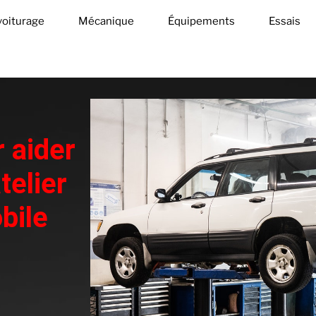
oiturage
Mécanique
Équipements
Essais
 aider
telier
bile