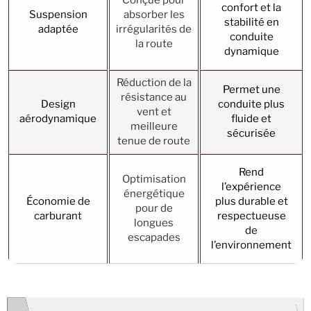
Conçue pour
confort et la
Suspension
absorber les
stabilité en
adaptée
irrégularités de
conduite
la route
dynamique
Réduction de la
Permet une
résistance au
Design
conduite plus
vent et
aérodynamique
fluide et
meilleure
sécurisée
tenue de route
Rend
Optimisation
l’expérience
énergétique
Économie de
plus durable et
pour de
carburant
respectueuse
longues
de
escapades
l’environnement