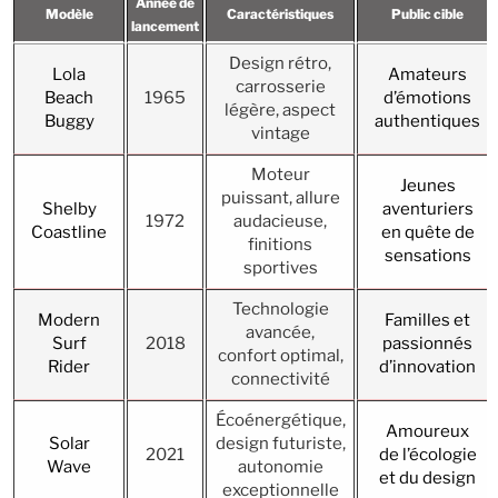
Année de
Modèle
Caractéristiques
Public cible
lancement
Design rétro,
Lola
Amateurs
carrosserie
Beach
1965
d’émotions
légère, aspect
Buggy
authentiques
vintage
Moteur
Jeunes
puissant, allure
Shelby
aventuriers
1972
audacieuse,
Coastline
en quête de
finitions
sensations
sportives
Technologie
Modern
Familles et
avancée,
Surf
2018
passionnés
confort optimal,
Rider
d’innovation
connectivité
Écoénergétique,
Amoureux
Solar
design futuriste,
2021
de l’écologie
Wave
autonomie
et du design
exceptionnelle