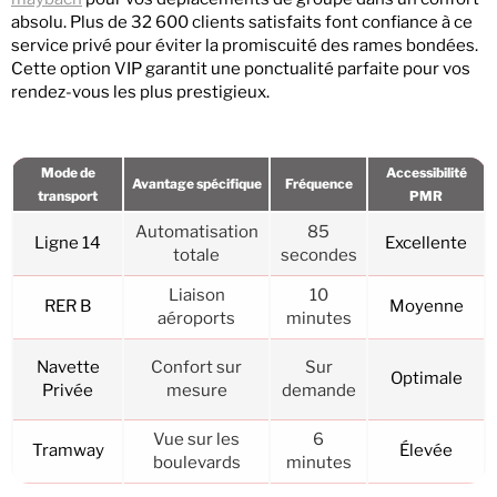
absolu. Plus de 32 600 clients satisfaits font confiance à ce
service privé pour éviter la promiscuité des rames bondées.
Cette option VIP garantit une ponctualité parfaite pour vos
rendez-vous les plus prestigieux.
Mode de
Accessibilité
Avantage spécifique
Fréquence
transport
PMR
Automatisation
85
Ligne 14
Excellente
totale
secondes
Liaison
10
RER B
Moyenne
aéroports
minutes
Navette
Confort sur
Sur
Optimale
Privée
mesure
demande
Vue sur les
6
Tramway
Élevée
boulevards
minutes