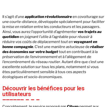
Il s’agit d’une
application révolutionnaire
en
covoiturage sur
une courte-distance
, développée spécialement pour
faciliter
la mise en relation
entre les
conducteurs
et les
passagers
.
Ainsi, vous aurez l’opportunité
d’agrémenter
vos trajets au
quotidien
en
joignant l’utile à l’agréable
pour
réussir à
réduire vos coûts de déplacement
tout en
voyageant en
bonne compagnie
. C’est une
manière astucieuse
de
réaliser
des économies sur votre budget
tout en contribuant à la
préservation de l’environnement
et à l’allègement
de
l’encombrement du réseau routier
. Autant dire que c’est une
excellente solution sur tous les plans
, notamment si vous
êtes particulièrement sensible à tous ces
aspects
écologiques et socio-économiques
.
Découvrir les bénéfices pour les
utilisateurs
Concrètement, le service proposé par
Citygo
permet aux