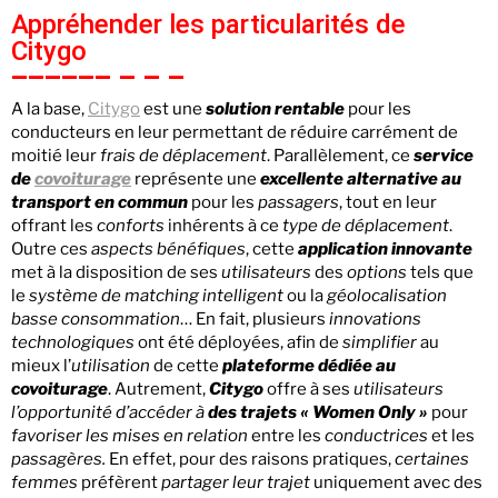
Appréhender les particularités de
Citygo
A la base,
Citygo
est une
solution rentable
pour les
conducteurs en leur permettant de réduire carrément de
moitié leur
frais de déplacement
. Parallèlement, ce
service
de
covoiturage
représente une
excellente alternative au
transport en commun
pour les
passagers
, tout en leur
offrant les
conforts
inhérents à ce
type de déplacement
.
Outre ces
aspects bénéfiques
, cette
application innovante
met à la disposition de ses
utilisateurs
des
options
tels que
le
système de matching intelligent
ou la
géolocalisation
basse consommation
… En fait, plusieurs
innovations
technologiques
ont été déployées, afin de
simplifier
au
mieux l’
utilisation
de cette
plateforme dédiée au
covoiturage
. Autrement,
Citygo
offre à ses
utilisateurs
l’opportunité d’accéder à
des trajets « Women Only »
pour
favoriser les mises en relation
entre les
conductrices
et les
passagères.
En effet, pour des raisons pratiques,
certaines
femmes
préfèrent
partager leur trajet
uniquement avec des