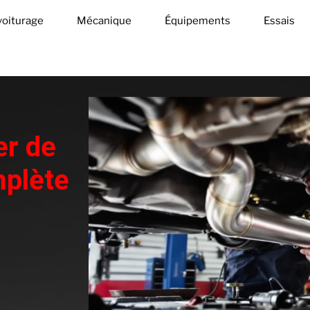
oiturage
Mécanique
Équipements
Essais
er de
mplète