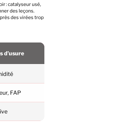
ir : catalyseur usé,
onner des leçons.
près des virées trop
s d’usure
midité
seur, FAP
sive