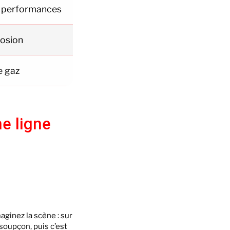
de performances
rosion
e gaz
e ligne
aginez la scène : sur
 soupçon, puis c’est