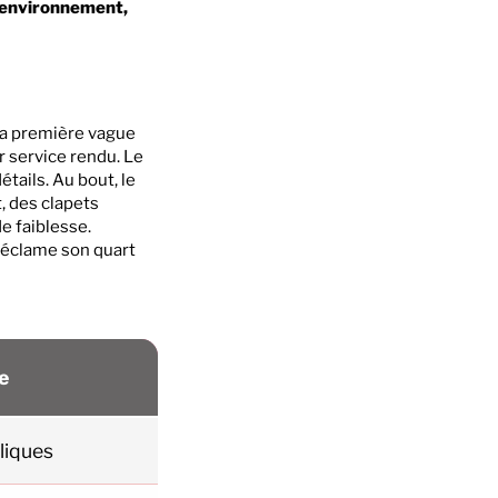
, environnement,
 la première vague
r service rendu. Le
étails. Au bout, le
t, des clapets
e faiblesse.
 réclame son quart
e
lliques