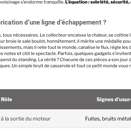
e voisinage s’endorme tranquille.
L’équation : sobriété, sécurité
brication d’une ligne d’échappement ?
, tous nécessaires. Le
collecteur
encaisse la chaleur, se coltine
eur
broie le sale boulot, honnêtement, il mérite une médaille pou
dissements, mais il relie tout le monde, canalise le flux, règle les d
res notes et clôt le spectacle. Parfois, quelques gadgets s’inviten
pend du standing. La vérité ? Chacune de ces pièces a son jour d
tiques. Un simple bruit de casserole et tout ce petit monde vous
Rôle
Signes d’usur
 à la sortie du moteur
Fuites, bruits méta