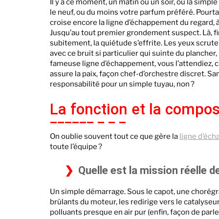
Il y a ce moment, un matin ou un soir, où la simpl
le neuf, ou du moins votre parfum préféré. Pourtan
croise encore la ligne d’échappement du regard, à 
Jusqu’au tout premier grondement suspect. Là, f
subitement, la quiétude s’effrite. Les yeux scruten
avec ce bruit si particulier qui suinte du plancher
fameuse ligne d’échappement, vous l’attendiez, c’est
assure la paix, façon chef-d’orchestre discret. San
responsabilité pour un simple tuyau, non ?
La fonction et la compo
On oublie souvent tout ce que gère la
ligne d’éc
toute l’équipe ?
Quelle est la mission réelle de
Un simple démarrage. Sous le capot, une chorégrap
brûlants du moteur, les redirige vers le catalyseur.
polluants presque en air pur (enfin, façon de parle