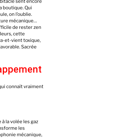
abitacle sent encore
la boutique. Qui
le, on l’oublie.
enture mécanique…
ficile de rester zen
leurs, cette
va-et-vient toxique,
 favorable. Sacrée
chappement
: qui connaît vraiment
à la volée les gaz
ransforme les
cacophonie mécanique,