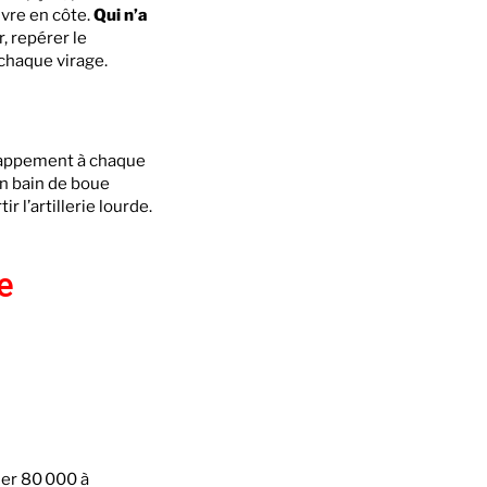
ivre en côte.
Qui n’a
r, repérer le
à chaque virage.
échappement à chaque
un bain de boue
r l’artillerie lourde.
e
her 80 000 à