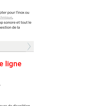
ter pour l’inox ou
chnique
,
p sonore et tout le
uestion de la
e ligne
.