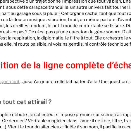
e perspective d’un trajet donne l’impression que tout va bien. L’h
t, sous cette carapace tranquille, un autre univers fait tourner 
part au garage sous la pluie ? Cet organe caché, tant que tout rou
in de la douce musique : vibration, bruit, ou même parfum d’av
t, les oreilles tendent, le petit monde confortable se fissure. Dif
, n’est-ce pas ? Ce n’est pas qu’une question de gêne sonore. D’ail
 la respiration, la diplomatie, le filtre à tout. Elle orchestre le 
s elle, ni route paisible, ni voisins gentils, ni contrôle technique
sition de la ligne complète d’é
happement
… jusqu’au jour où elle fait parler d’elle. Une question 
 tout cet attirail ?
hie débute : le collecteur s’impose premier sur scène, rattrape 
 Ce dernier ? Véritable magicien dans l’âme : il nettoie, filtre, t
r…). Vient le tour du silencieux : fidèle à son nom, il pacifie la 