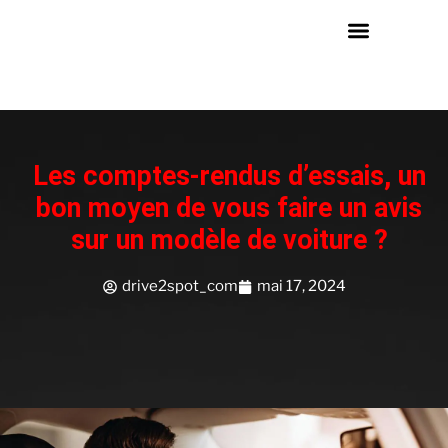
Les comptes-rendus d’essais, un
bon moyen de vous faire un avis
sur un modèle de voiture ?
drive2spot_com
mai 17, 2024