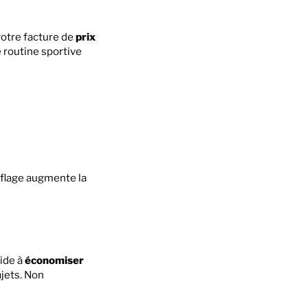
votre facture de
prix
e routine sportive
nflage augmente la
aide à
économiser
ajets. Non