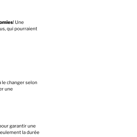
omies
! Une
us, qui pourraient
à le changer selon
ner une
pour garantir une
 seulement la durée