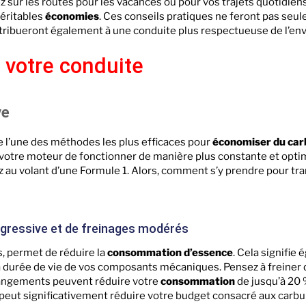
 sur les routes pour les vacances ou pour vos trajets quotidiens
éritables
économies
. Ces conseils pratiques ne feront pas seu
ntribueront également à une conduite plus respectueuse de l’e
e votre conduite
ve
e l’une des méthodes les plus efficaces pour
économiser du car
 votre moteur de fonctionner de manière plus constante et optima
ez au volant d’une Formule 1. Alors, comment s’y prendre pour t
ogressive et de freinages modérés
, permet de réduire la
consommation d’essence
. Cela signifie
a durée de vie de vos composants mécaniques. Pensez à freine
angements peuvent réduire votre
consommation
de jusqu’à 20 
 peut significativement réduire votre budget consacré aux carbu