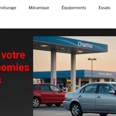
oiturage
Mécanique
Équipements
Essais
votre
nomies
s