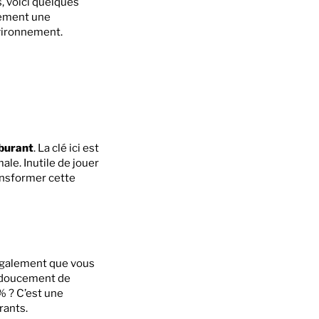
, voici quelques
lement une
nvironnement.
burant
. La clé ici est
le. Inutile de jouer
ransformer cette
 également que vous
r doucement de
% ? C’est une
rants.