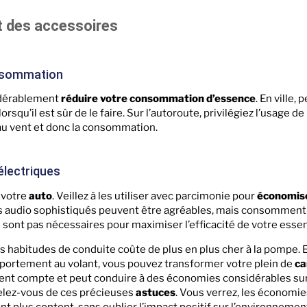
et des accessoires
consommation
dérablement
réduire votre consommation d’essence
. En ville, 
rsqu’il est sûr de le faire. Sur l’autoroute, privilégiez l’usage de 
au vent et donc la consommation.
électriques
 votre
auto
. Veillez à les utiliser avec parcimonie pour
économise
s audio sophistiqués peuvent être agréables, mais consomment 
 ne sont pas nécessaires pour maximiser l’efficacité de votre esse
os habitudes de conduite coûte de plus en plus cher à la pompe. 
mportement au volant, vous pouvez transformer votre plein de
ca
nt compte et peut conduire à des économies considérables sur 
pelez-vous de ces précieuses
astuces
. Vous verrez, les économies
t plus content, sans oublier l’impact positif sur l’environnemen