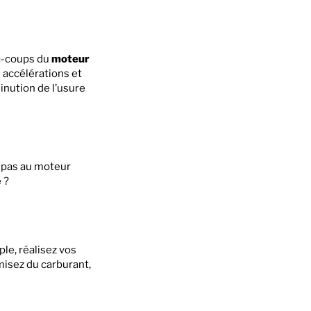
s à-coups du
moteur
es accélérations et
inution de l’usure
t pas au moteur
 ?
ple, réalisez vos
misez du carburant,