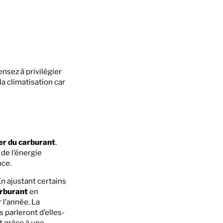
pensez à privilégier
la climatisation car
r du carburant
.
de l’énergie
nce.
En ajustant certains
rburant
en
l’année. La
 parleront d’elles-
t grâce à une