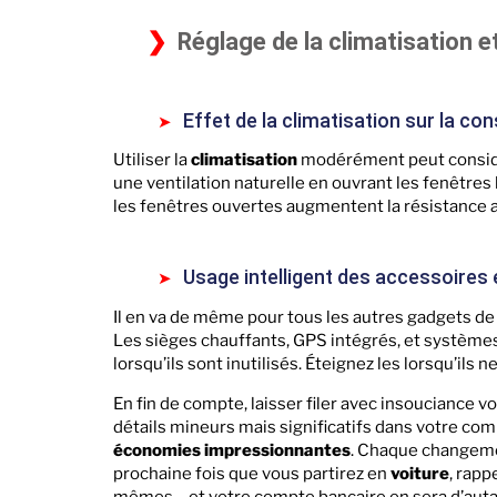
Réglage de la climatisation 
Effet de la climatisation sur la 
Utiliser la
climatisation
modérément peut consi
une ventilation naturelle en ouvrant les fenêtres lo
les fenêtres ouvertes augmentent la résistance 
Usage intelligent des accessoires 
Il en va de même pour tous les autres gadgets de
Les sièges chauffants, GPS intégrés, et système
lorsqu’ils sont inutilisés. Éteignez les lorsqu’ils
En fin de compte, laisser filer avec insouciance v
détails mineurs mais significatifs dans votre co
économies impressionnantes
. Chaque changeme
prochaine fois que vous partirez en
voiture
, rap
mêmes – et votre compte bancaire en sera d’autan