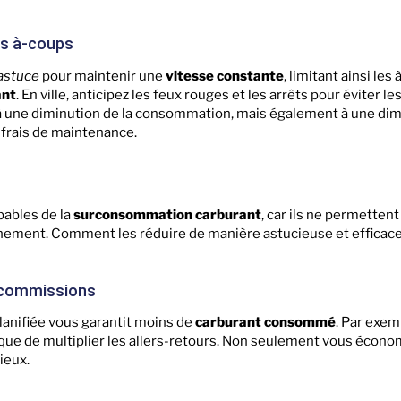
es à-coups
astuce
pour maintenir une
vitesse constante
, limitant ainsi le
ant
. En ville, anticipez les feux rouges et les arrêts pour éviter l
 à une diminution de la consommation, mais également à une dim
s frais de maintenance.
pables de la
surconsommation carburant
, car ils ne permetten
nement. Comment les réduire de manière astucieuse et efficace
s commissions
planifiée vous garantit moins de
carburant consommé
. Par exem
que de multiplier les allers-retours. Non seulement vous écono
ieux.