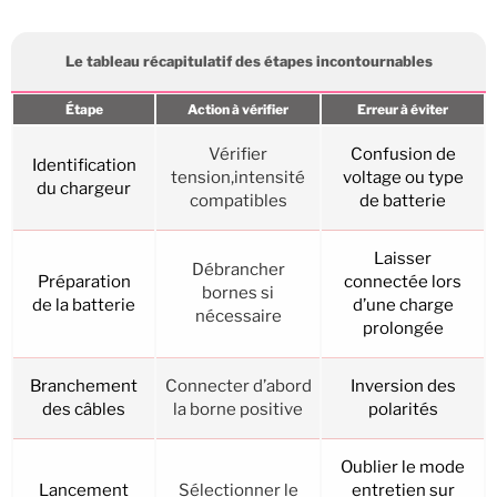
Le tableau récapitulatif des étapes incontournables
Étape
Action à vérifier
Erreur à éviter
Vérifier
Confusion de
Identification
tension,intensité
voltage ou type
du chargeur
compatibles
de batterie
Laisser
Débrancher
Préparation
connectée lors
bornes si
de la batterie
d’une charge
nécessaire
prolongée
Branchement
Connecter d’abord
Inversion des
des câbles
la borne positive
polarités
Oublier le mode
Lancement
Sélectionner le
entretien sur