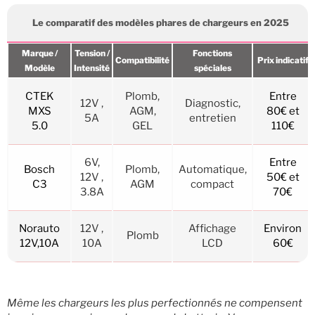
Le comparatif des modèles phares de chargeurs en 2025
Marque /
Tension /
Fonctions
Compatibilité
Prix indicatif
Modèle
Intensité
spéciales
CTEK
Plomb,
Entre
12V ,
Diagnostic,
MXS
AGM,
80€ et
5A
entretien
5.0
GEL
110€
6V,
Entre
Bosch
Plomb,
Automatique,
12V ,
50€ et
C3
AGM
compact
3.8A
70€
Norauto
12V ,
Affichage
Environ
Plomb
12V,10A
10A
LCD
60€
Même les chargeurs les plus perfectionnés ne compensent