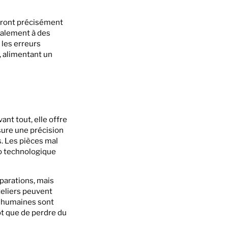
ndront précisément
également à des
 les erreurs
, alimentant un
nt tout, elle offre
sure une précision
. Les pièces mal
to technologique
parations, mais
teliers peuvent
s humaines sont
ôt que de perdre du