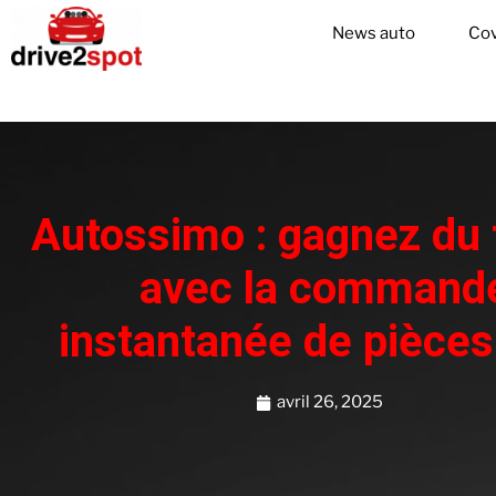
News auto
Cov
Autossimo : gagnez du
avec la command
instantanée de pièces
avril 26, 2025