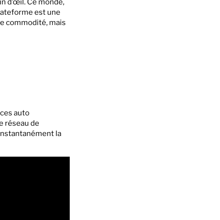
in d’œil. Ce monde,
plateforme est une
mple commodité, mais
ces auto
e réseau de
 instantanément la