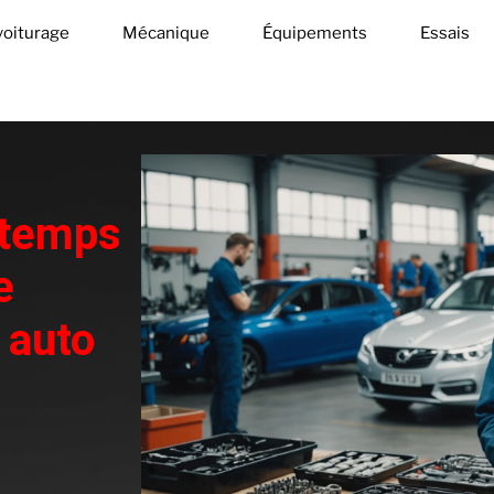
oiturage
Mécanique
Équipements
Essais
 temps
e
 auto