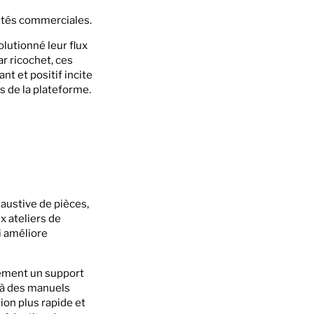
nités commerciales.
utionné leur flux
ar ricochet, ces
t et positif incite
s de la plateforme.
austive de pièces,
x ateliers de
i améliore
alement un support
s à des manuels
on plus rapide et