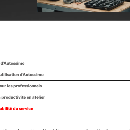
 d’Autossimo
utilisation d’Autossimo
our les professionnels
a productivité en atelier
iabilité du service
 développements futurs d’Autossimo