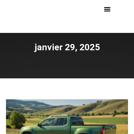
janvier 29, 2025