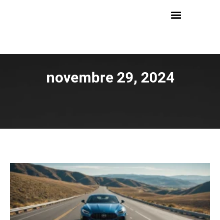
novembre 29, 2024